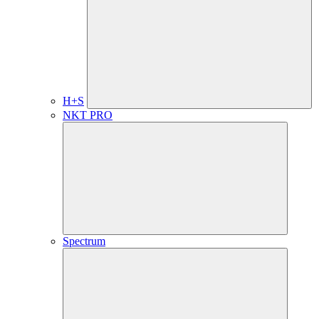
H+S
NKT PRO
Spectrum