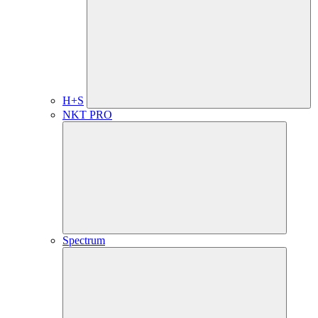
H+S
NKT PRO
Spectrum