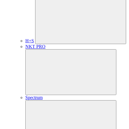
H+S
NKT PRO
Spectrum