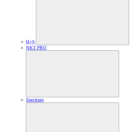
H+S
NKT PRO
Spectrum