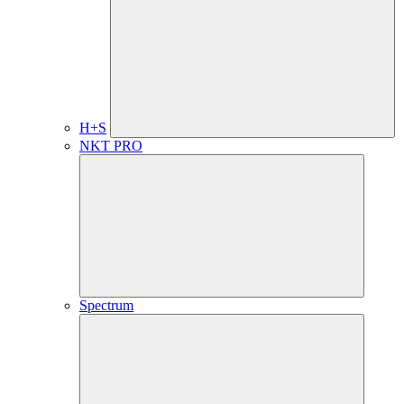
H+S
NKT PRO
Spectrum