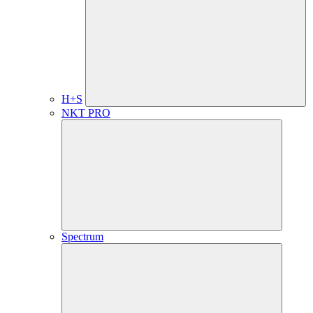
H+S
NKT PRO
Spectrum