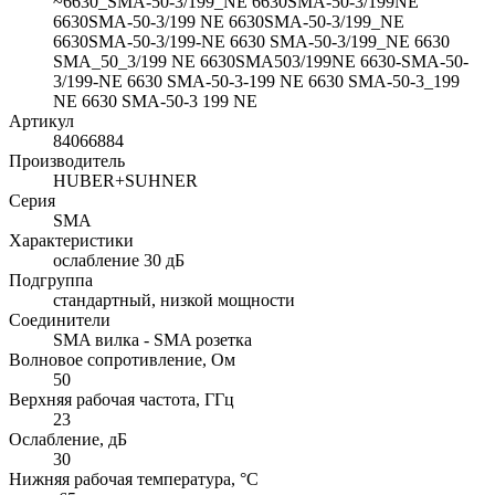
~6630_SMA-50-3/199_NE 6630SMA-50-3/199NE
6630SMA-50-3/199 NE 6630SMA-50-3/199_NE
6630SMA-50-3/199-NE 6630 SMA-50-3/199_NE 6630
SMA_50_3/199 NE 6630SMA503/199NE 6630-SMA-50-
3/199-NE 6630 SMA-50-3-199 NE 6630 SMA-50-3_199
NE 6630 SMA-50-3 199 NE
Артикул
84066884
Производитель
HUBER+SUHNER
Серия
SMA
Характеристики
ослабление 30 дБ
Подгруппа
стандартный, низкой мощности
Соединители
SMA вилка - SMA розетка
Волновое сопротивление, Ом
50
Верхняя рабочая частота, ГГц
23
Ослабление, дБ
30
Нижняя рабочая температура, °C