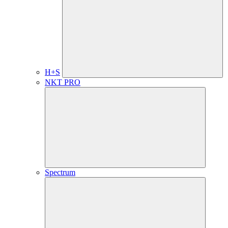
H+S
NKT PRO
Spectrum