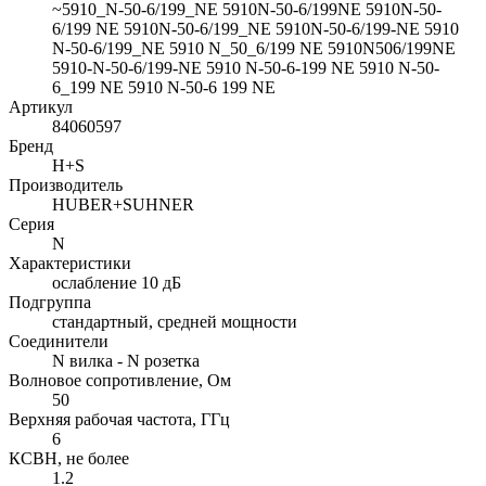
~5910_N-50-6/199_NE 5910N-50-6/199NE 5910N-50-
6/199 NE 5910N-50-6/199_NE 5910N-50-6/199-NE 5910
N-50-6/199_NE 5910 N_50_6/199 NE 5910N506/199NE
5910-N-50-6/199-NE 5910 N-50-6-199 NE 5910 N-50-
6_199 NE 5910 N-50-6 199 NE
Артикул
84060597
Бренд
H+S
Производитель
HUBER+SUHNER
Серия
N
Характеристики
ослабление 10 дБ
Подгруппа
стандартный, средней мощности
Соединители
N вилка - N розетка
Волновое сопротивление, Ом
50
Верхняя рабочая частота, ГГц
6
КСВН, не более
1.2