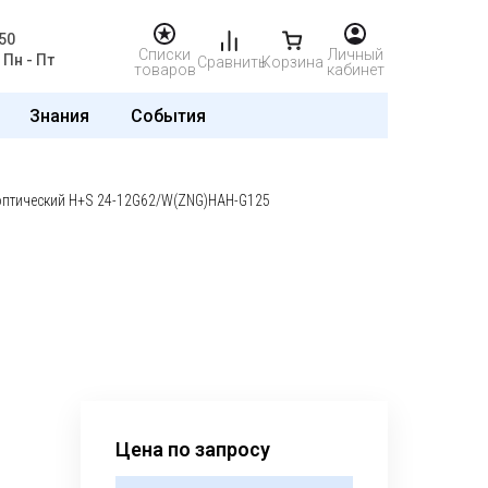
50
Списки
Личный
Пн - Пт
Сравнить
Корзина
товаров
кабинет
Знания
События
оптический H+S 24-12G62/W(ZNG)HAH-G125
Цена по запросу