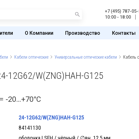
+7 (495) 787-05-
10:00 - 18:00
ители
О Компании
Производство
Контакты
бели
Кабели оптические
Универсальные оптические кабели
Кабель 
4-12G62/W(ZNG)HAH-G125
 = -20…+70°C
24-12G62/W(ZNG)HAH-G125
84141130
оболочка LSFH / чёрный / ∅вн. 12,5 мм