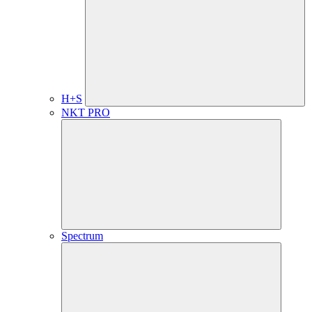
H+S
NKT PRO
Spectrum