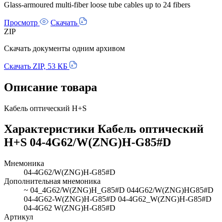
Glass-armoured multi-fiber loose tube cables up to 24 fibers
Просмотр
Скачать
ZIP
Скачать документы одним архивом
Скачать ZIP, 53 КБ
Описание товара
Кабель оптический H+S
Характеристики Кабель оптический
H+S 04-4G62/W(ZNG)H-G85#D
Мнемоника
04-4G62/W(ZNG)H-G85#D
Дополнительная мнемоника
~ 04_4G62/W(ZNG)H_G85#D 044G62/W(ZNG)HG85#D
04-4G62-W(ZNG)H-G85#D 04-4G62_W(ZNG)H-G85#D
04-4G62 W(ZNG)H-G85#D
Артикул