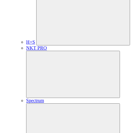
H+S
NKT PRO
Spectrum