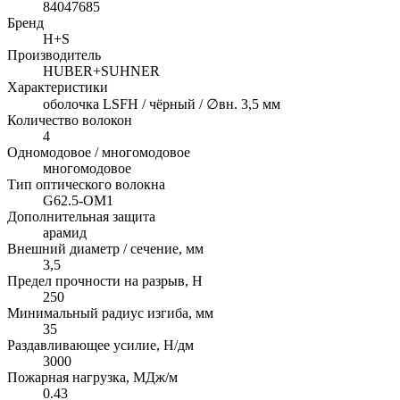
84047685
Бренд
H+S
Производитель
HUBER+SUHNER
Характеристики
оболочка LSFH / чёрный / ∅вн. 3,5 мм
Количество волокон
4
Одномодовое / многомодовое
многомодовое
Тип оптического волокна
G62.5-OM1
Дополнительная защита
арамид
Внешний диаметр / сечение, мм
3,5
Предел прочности на разрыв, H
250
Минимальный радиус изгиба, мм
35
Раздавливающее усилие, Н/дм
3000
Пожарная нагрузка, МДж/м
0.43