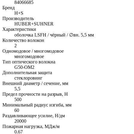
84066685
Бренд
H+S
Производитель
HUBER+SUHNER
Характеристики
оболочка LSFH / чёрный / ∅вн. 5,5 мм
Количество волокон
2
Одномодовое / многомодовое
многомодовое
Тип оптического волокна
G50-OM2
Дополнительная защита
стеклоровинг
Внешний диаметр / сечение, мм
5,5
Предел прочности на разрыв, H
500
Минимальный радиус изгиба, мм
60
Раздавливающее усилие, Н/дм
20000
Пожарная нагрузка, МДж/м
0.67