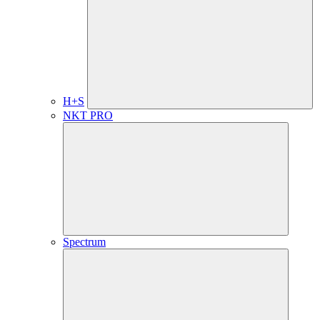
H+S
NKT PRO
Spectrum