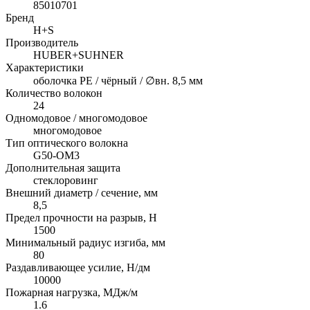
85010701
Бренд
H+S
Производитель
HUBER+SUHNER
Характеристики
оболочка PE / чёрный / ∅вн. 8,5 мм
Количество волокон
24
Одномодовое / многомодовое
многомодовое
Тип оптического волокна
G50-OM3
Дополнительная защита
cтеклоровинг
Внешний диаметр / сечение, мм
8,5
Предел прочности на разрыв, H
1500
Минимальный радиус изгиба, мм
80
Раздавливающее усилие, Н/дм
10000
Пожарная нагрузка, МДж/м
1.6