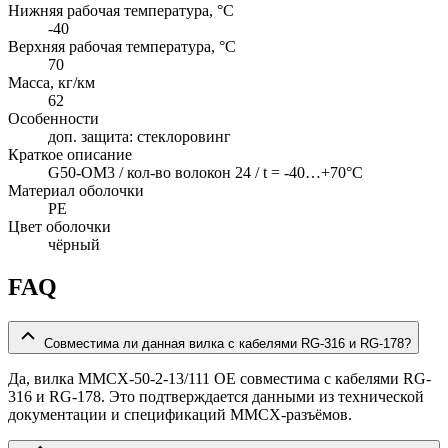
Нижняя рабочая температура, °C
-40
Верхняя рабочая температура, °C
70
Масса, кг/км
62
Особенности
доп. защита: cтеклоровинг
Краткое описание
G50-OM3 / кол-во волокон 24 / t = -40…+70°C
Материал оболочки
PE
Цвет оболочки
чёрный
FAQ
Совместима ли данная вилка с кабелями RG-316 и RG-178?
Да, вилка MMCX-50-2-13/111 OE совместима с кабелями RG-
316 и RG-178. Это подтверждается данными из технической
документации и спецификаций MMCX-разъёмов.