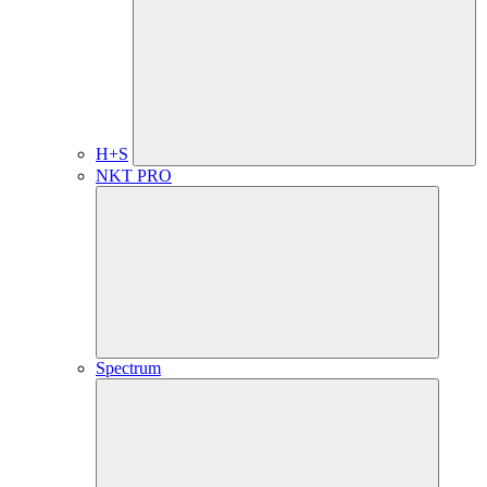
H+S
NKT PRO
Spectrum