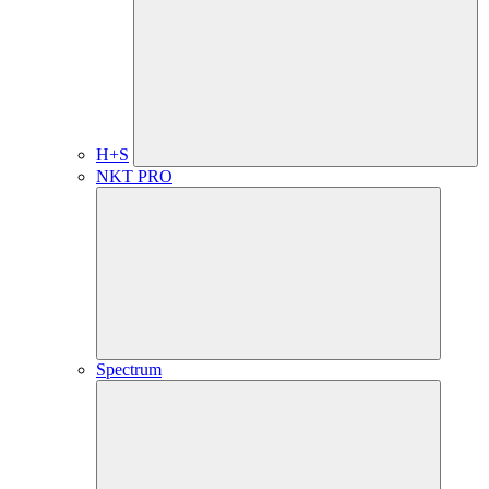
H+S
NKT PRO
Spectrum