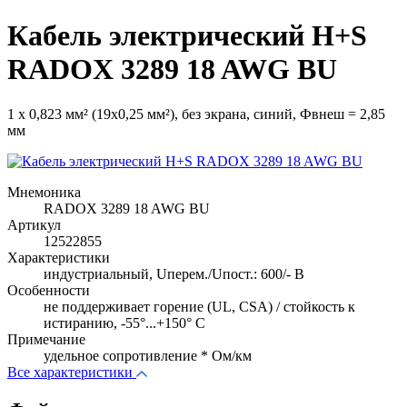
Кабель электрический H+S
RADOX 3289 18 AWG BU
1 х 0,823 мм² (19x0,25 мм²), без экрана, синий, Фвнеш = 2,85
мм
Мнемоника
RADOX 3289 18 AWG BU
Артикул
12522855
Характеристики
индустриальный, Uперем./Uпост.: 600/- В
Особенности
не поддерживает горение (UL, CSA) / стойкость к
истиранию, -55°...+150° C
Примечание
удельное сопротивление * Ом/км
Все характеристики