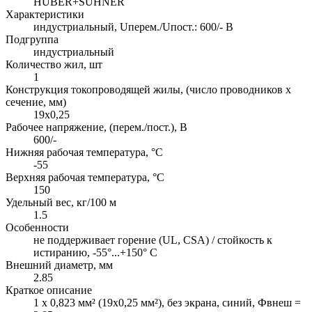
HUBER+SUHNER
Характеристики
индустриальный, Uперем./Uпост.: 600/- В
Подгруппа
индустриальный
Количество жил, шт
1
Конструкция токопроводящей жилы, (число проводников х
сечение, мм)
19x0,25
Рабочее напряжение, (перем./пост.), В
600/-
Нижняя рабочая температура, °C
-55
Верхняя рабочая температура, °C
150
Удельный вес, кг/100 м
1.5
Особенности
не поддерживает горение (UL, CSA) / стойкость к
истиранию, -55°...+150° C
Внешний диаметр, мм
2.85
Краткое описание
1 х 0,823 мм² (19x0,25 мм²), без экрана, синий, Фвнеш =