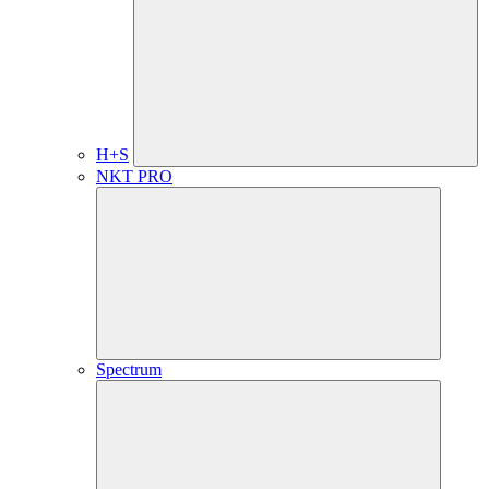
H+S
NKT PRO
Spectrum