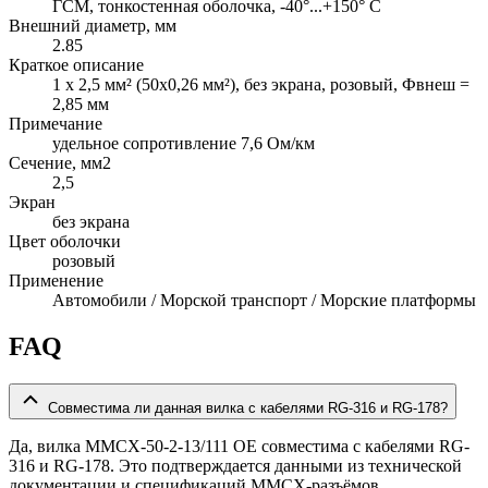
ГСМ, тонкостенная оболочка, -40°...+150° C
Внешний диаметр, мм
2.85
Краткое описание
1 х 2,5 мм² (50x0,26 мм²), без экрана, розовый, Фвнеш =
2,85 мм
Примечание
удельное сопротивление 7,6 Ом/км
Сечение, мм2
2,5
Экран
без экрана
Цвет оболочки
розовый
Применение
Автомобили / Морской транспорт / Морские платформы
FAQ
Совместима ли данная вилка с кабелями RG-316 и RG-178?
Да, вилка MMCX-50-2-13/111 OE совместима с кабелями RG-
316 и RG-178. Это подтверждается данными из технической
документации и спецификаций MMCX-разъёмов.