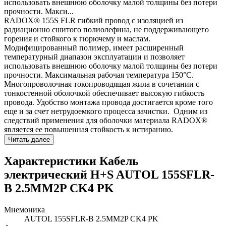
использовать внешнюю оболочку малой толщины без потери
прочности. Макси...
RADOX® 155S FLR гибкий провод с изоляцией из
радиационно сшитого полиолефина, не поддерживающего
горения и стойкого к гюрючему и маслам.
Модифицированный полимер, имеет расширенный
температурный диапазон эксплуатации и позволяет
использовать внешнюю оболочку малой толщины без потери
прочности. Максимальная рабочая температура 150°C.
Многопроволочная токопроводящая жила в сочетании с
тонкостенной оболочкой обеспечивает высокую гибкость
провода. Удобство монтажа провода достигается кроме того
еще и за счет нетрудоемкого процесса зачистки. Одним из
следствий применения для оболочки материала RADOX®
является ее повышенная стойкость к истиранию.
Читать далее
Характеристики Кабель
электрический H+S AUTOL 155SFLR-
B 2.5MM2P CK4 PK
Мнемоника
AUTOL 155SFLR-B 2.5MM2P CK4 PK