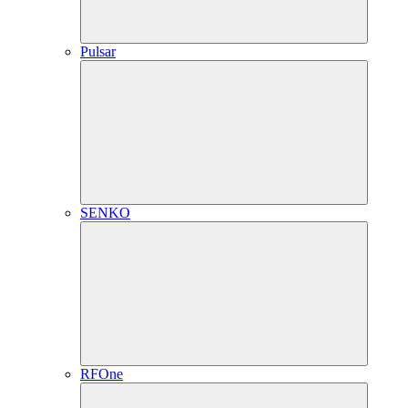
Pulsar
SENKO
RFOne