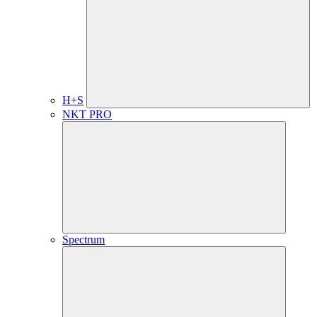
H+S
NKT PRO
Spectrum