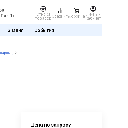
50
Списки
Личный
Пн - Пт
Сравнить
Корзина
товаров
кабинет
Знания
События
анарные)
Цена по запросу