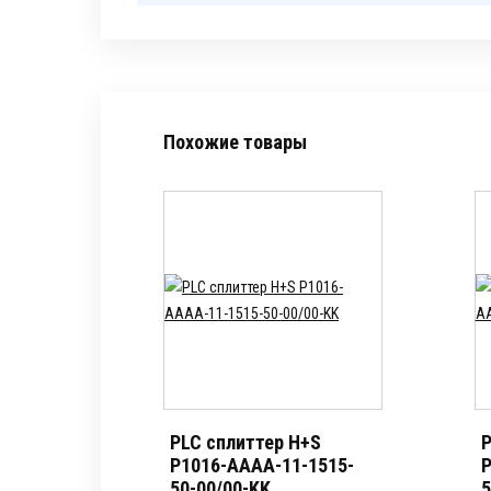
Похожие товары
PLC сплиттер H+S
P
P1016-AAAA-11-1515-
P
50-00/00-KK
5