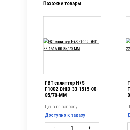
Похожие товары
FBT сплиттер H+S
F
F1002-DHID-33-1515-00-
F
85/70-MM
0
Цена по запросу
Ц
Доступно к заказу
Д
-
+