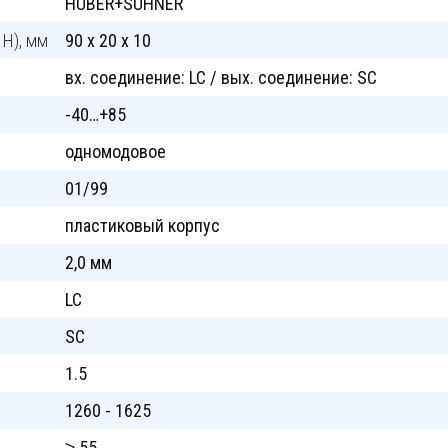
HUBER+SUHNER
 H), мм
90 x 20 x 10
вх. cоединение: LC / вых. cоединение: SC
-40…+85
одномодовое
01/99
пластиковый корпус
2,0 мм
LC
SC
1.5
1260 - 1625
≥ 55