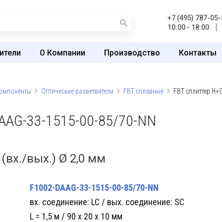
+7 (495) 787-05-
10:00 - 18:00
ители
О Компании
Производство
Контакты
компоненты
Оптические разветвители
FBT сплавные
FBT сплиттер H+
AAG-33-1515-00-85/70-NN
(вх./вых.) Ø 2,0 мм
F1002-DAAG-33-1515-00-85/70-NN
вх. cоединение: LC / вых. cоединение: SC
L = 1,5 м / 90 x 20 x 10 мм