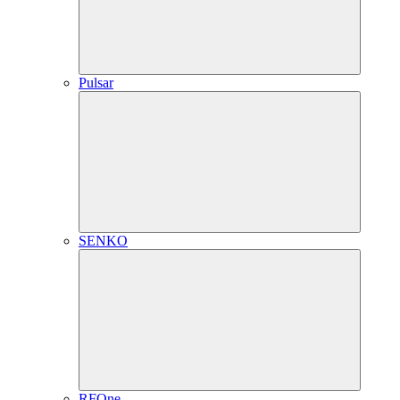
Pulsar
SENKO
RFOne