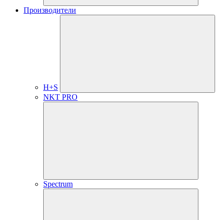
Производители
H+S
NKT PRO
Spectrum