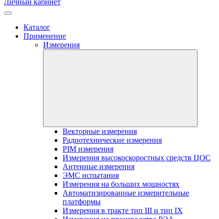
Личный кабинет
Каталог
Применение
Измерения
Векторные измерения
Радиотехнические измерения
PIM измерения
Измерения высокоскоростных средств ЦОС
Антенные измерения
ЭМС испытания
Измерения на больших мощностях
Автоматизированные измерительные
платформы
Измерения в тракте тип III и тип IX