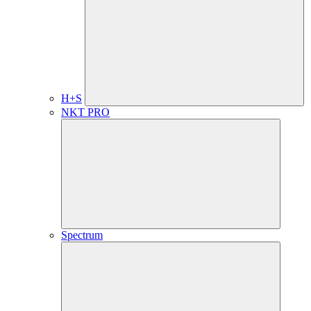
H+S
NKT PRO
Spectrum