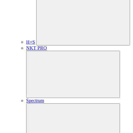
H+S
NKT PRO
Spectrum