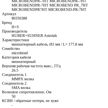
MICROBENDPR-7HT MICROBENDPR-7HT
MICROBENDPR-7HT MICROBEND PR_7HT
MICROBENDPR7HT MICROBEND-PR-7HT
Артикул
80350388
Бренд
H+S
Производитель
HUBER+SUHNER Astrolab
Характеристики
миниатюрный кабель, Ø2 мм / L= 177,8 мм
Семейство
microbend
Категория кабеля
миниатюрный
Верхняя рабочая частота макс., ГГц
26.5
Соединитель 1
MMPX вилка
Соединитель 2
SMA вилка
Волновое сопротивление, Ом
50
КСВН / обратные потери, не хуже
-