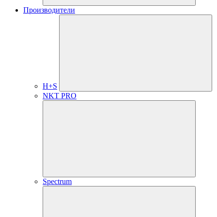
Производители
H+S
NKT PRO
Spectrum