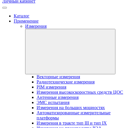
Личный кабинет
Каталог
Применение
Измерения
Векторные измерения
Радиотехнические измерения
PIM измерения
Измерения высокоскоростных средств ЦОС
Антенные измерения
ЭМС испытания
Измерения на больших мощностях
Автоматизированные измерительные
платформы
Измерения в тракте тип III и тип IX