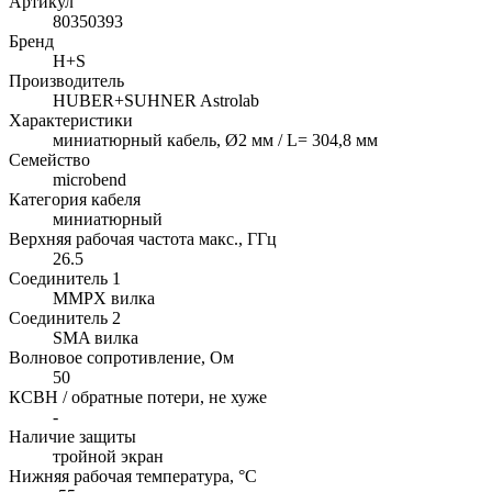
Артикул
80350393
Бренд
H+S
Производитель
HUBER+SUHNER Astrolab
Характеристики
миниатюрный кабель, Ø2 мм / L= 304,8 мм
Семейство
microbend
Категория кабеля
миниатюрный
Верхняя рабочая частота макс., ГГц
26.5
Соединитель 1
MMPX вилка
Соединитель 2
SMA вилка
Волновое сопротивление, Ом
50
КСВН / обратные потери, не хуже
-
Наличие защиты
тройной экран
Нижняя рабочая температура, °C