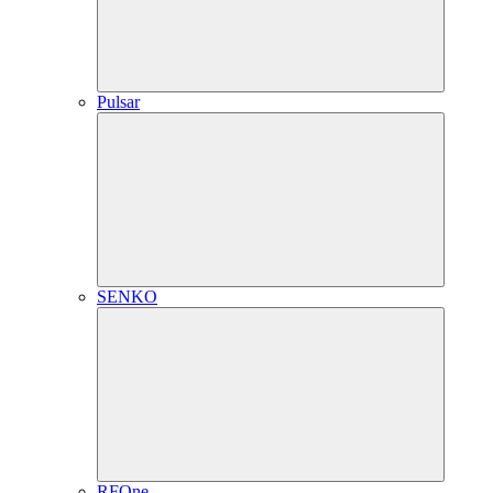
Pulsar
SENKO
RFOne