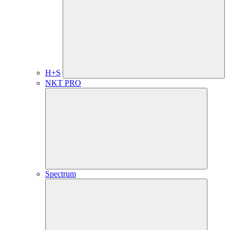
H+S
NKT PRO
Spectrum