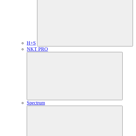
H+S
NKT PRO
Spectrum