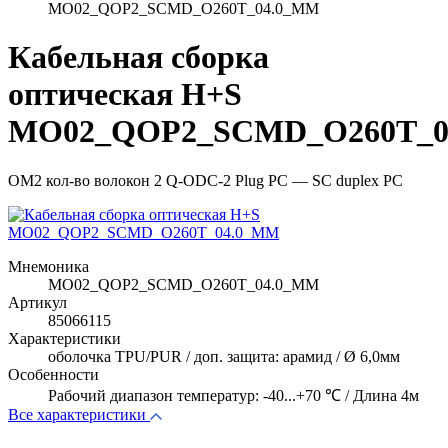
MO02_QOP2_SCMD_O260T_04.0_MM
Кабельная сборка
оптическая H+S
MO02_QOP2_SCMD_O260T_0
OM2 кол-во волокон 2 Q-ODC-2 Plug PC — SC duplex PC
Мнемоника
MO02_QOP2_SCMD_O260T_04.0_MM
Артикул
85066115
Характеристики
оболочка TPU/PUR / доп. защита: арамид / Ø 6,0мм
Особенности
Рабочий диапазон температур: -40...+70 ℃ / Длина 4м
Все характеристики