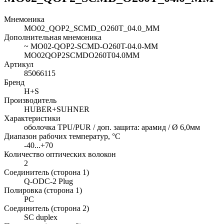
Мнемоника
MO02_QOP2_SCMD_O260T_04.0_MM
Дополнительная мнемоника
~ MO02-QOP2-SCMD-O260T-04.0-MM
MO02QOP2SCMDO260T04.0MM
Артикул
85066115
Бренд
H+S
Производитель
HUBER+SUHNER
Характеристики
оболочка TPU/PUR / доп. защита: арамид / Ø 6,0мм
Диапазон рабочих температур, °C
-40...+70
Количество оптических волокон
2
Соединитель (сторона 1)
Q-ODC-2 Plug
Полировка (сторона 1)
PC
Соединитель (сторона 2)
SC duplex