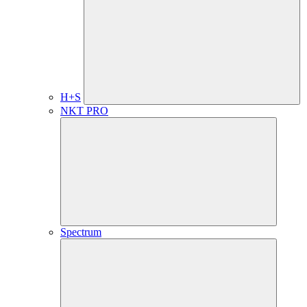
H+S
NKT PRO
Spectrum