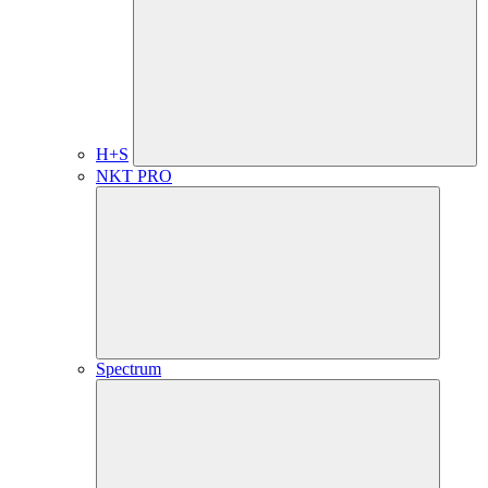
H+S
NKT PRO
Spectrum