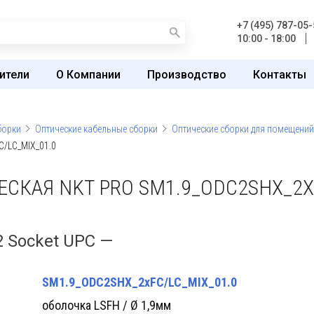
+7 (495) 787-05-
10:00 - 18:00
ители
О Компании
Производство
Контакты
борки
Оптические кабельные сборки
Оптические сборки для помещений
C/LC_MIX_01.0
СКАЯ NKT PRO SM1.9_ODC2SHX_2XF
2 Socket UPC —
SM1.9_ODC2SHX_2xFC/LC_MIX_01.0
оболочка LSFH / Ø 1,9мм