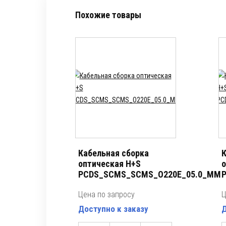
Похожие товары
Кабельная сборка
К
оптическая H+S
о
PCDS_SCMS_SCMS_O220E_05.0_MM
P
Цена по запросу
Ц
Доступно к заказу
Д