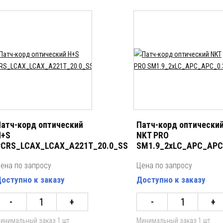
атч-корд оптический
Патч-корд оптически
H+S
NKT PRO
CRS_LCAX_LCAX_A221T_20.0_SS
SM1.9_2хLC_APC_APC
ена по запросу
Цена по запросу
оступно к заказу
Доступно к заказу
-
+
-
+
инимальный заказ 1 шт.
Минимальный заказ 1 шт.