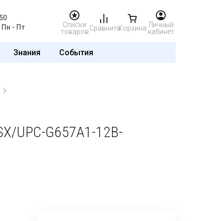
50
Списки
Личный
Пн - Пт
Сравнить
Корзина
товаров
кабинет
Знания
События
X/UPC-G657A1-12B-