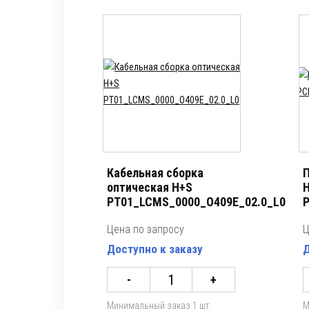
Кабельная сборка
П
оптическая H+S
PT01_LCMS_0000_O409E_02.0_L0
P
Цена по запросу
Ц
Доступно к заказу
Д
-
+
Минимальный заказ 1 шт.
М