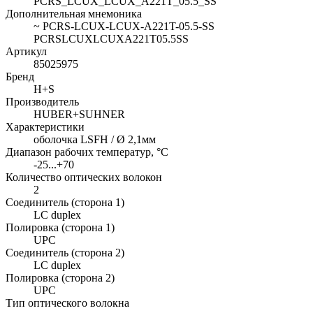
PCRS_LCUX_LCUX_A221T_05.5_SS
Дополнительная мнемоника
~ PCRS-LCUX-LCUX-A221T-05.5-SS
PCRSLCUXLCUXA221T05.5SS
Артикул
85025975
Бренд
H+S
Производитель
HUBER+SUHNER
Характеристики
оболочка LSFH / Ø 2,1мм
Диапазон рабочих температур, °C
-25...+70
Количество оптических волокон
2
Соединитель (сторона 1)
LC duplex
Полировка (сторона 1)
UPC
Соединитель (сторона 2)
LC duplex
Полировка (сторона 2)
UPC
Тип оптического волокна