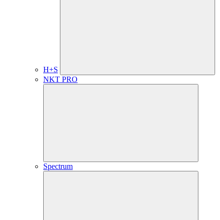
H+S
NKT PRO
Spectrum