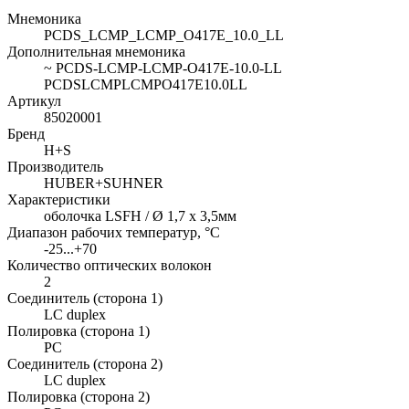
Мнемоника
PCDS_LCMP_LCMP_O417E_10.0_LL
Дополнительная мнемоника
~ PCDS-LCMP-LCMP-O417E-10.0-LL
PCDSLCMPLCMPO417E10.0LL
Артикул
85020001
Бренд
H+S
Производитель
HUBER+SUHNER
Характеристики
оболочка LSFH / Ø 1,7 x 3,5мм
Диапазон рабочих температур, °C
-25...+70
Количество оптических волокон
2
Соединитель (сторона 1)
LC duplex
Полировка (сторона 1)
PC
Соединитель (сторона 2)
LC duplex
Полировка (сторона 2)