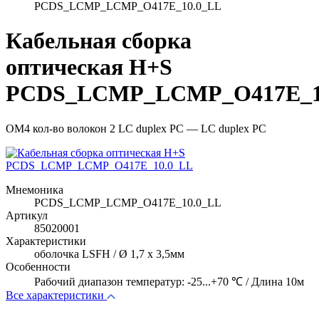
PCDS_LCMP_LCMP_O417E_10.0_LL
Кабельная сборка
оптическая H+S
PCDS_LCMP_LCMP_O417E_1
OM4 кол-во волокон 2 LC duplex PC — LC duplex PC
Мнемоника
PCDS_LCMP_LCMP_O417E_10.0_LL
Артикул
85020001
Характеристики
оболочка LSFH / Ø 1,7 x 3,5мм
Особенности
Рабочий диапазон температур: -25...+70 ℃ / Длина 10м
Все характеристики