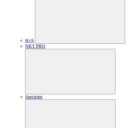
H+S
NKT PRO
Spectrum