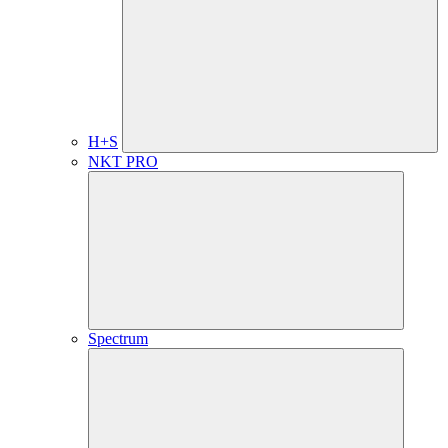
H+S
NKT PRO
Spectrum