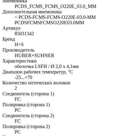
Мнемоника
PCDS_FCMS_FCMS_O220E_03.0_MM
Дополнительная мнемоника
~ PCDS-FCMS-FCMS-O220E-03.0-MM
PCDSFCMSFCMSO220E03.0MM
Артикул
85031342
Бренд
H+S
Производитель
HUBER+SUHNER
Характеристики
оболочка LSFH / Ø 2,0 x 4,1мм
Диапазон рабочих температур, °C
-25...+70
Количество оптических волокон
2
Соединитель (сторона 1)
FC
Полировка (сторона 1)
PC
Соединитель (сторона 2)
FC
Полировка (сторона 2)
PC