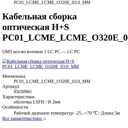
PC01_LCME_LCME_O320E_03.0_MM
Кабельная сборка
оптическая H+S
PC01_LCME_LCME_O320E_0
OM3 кол-во волокон 1 LC PC — LC PC
Мнемоника
PC01_LCME_LCME_O320E_03.0_MM
Артикул
85030961
Характеристики
оболочка LSFH / Ø 2мм
Особенности
Рабочий диапазон температур: -25...+70 ℃ / Длина 5м
Все характеристики