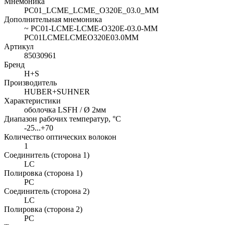
Мнемоника
PC01_LCME_LCME_O320E_03.0_MM
Дополнительная мнемоника
~ PC01-LCME-LCME-O320E-03.0-MM
PC01LCMELCMEO320E03.0MM
Артикул
85030961
Бренд
H+S
Производитель
HUBER+SUHNER
Характеристики
оболочка LSFH / Ø 2мм
Диапазон рабочих температур, °C
-25...+70
Количество оптических волокон
1
Соединитель (сторона 1)
LC
Полировка (сторона 1)
PC
Соединитель (сторона 2)
LC
Полировка (сторона 2)
PC