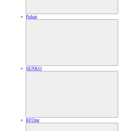
Pulsar
SENKO
RFOne