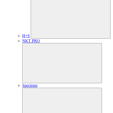
H+S
NKT PRO
Spectrum