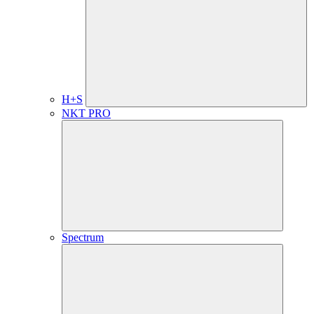
H+S
NKT PRO
Spectrum