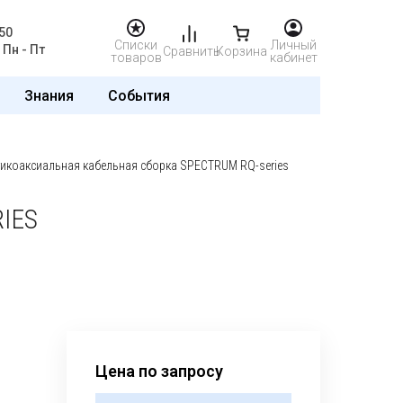
50
Списки
Личный
Пн - Пт
Сравнить
Корзина
товаров
кабинет
Знания
События
икоаксиальная кабельная сборка SPECTRUM RQ-series
IES
Цена по запросу