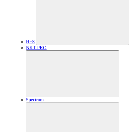
H+S
NKT PRO
Spectrum