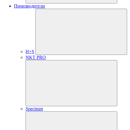
Производители
H+S
NKT PRO
Spectrum