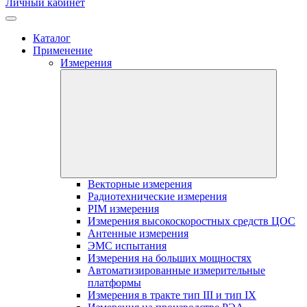
Личный кабинет
Каталог
Применение
Измерения
Векторные измерения
Радиотехнические измерения
PIM измерения
Измерения высокоскоростных средств ЦОС
Антенные измерения
ЭМС испытания
Измерения на больших мощностях
Автоматизированные измерительные
платформы
Измерения в тракте тип III и тип IX