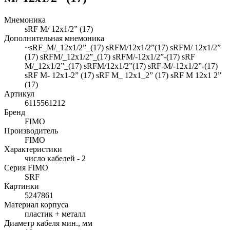
Мнемоника
sRF M/ 12x1/2” (17)
Дополнительная мнемоника
~sRF_M/_12x1/2”_(17) sRFM/12x1/2”(17) sRFM/ 12x1/2”
(17) sRFM/_12x1/2”_(17) sRFM/-12x1/2”-(17) sRF
M/_12x1/2”_(17) sRFM/12x1/2”(17) sRF-M/-12x1/2”-(17)
sRF M- 12x1-2” (17) sRF M_ 12x1_2” (17) sRF M 12x1 2”
(17)
Артикул
6115561212
Бренд
FIMO
Производитель
FIMO
Характеристики
число кабелей - 2
Серия FIMO
SRF
Картинки
5247861
Материал корпуса
пластик + металл
Диаметр кабеля мин., мм