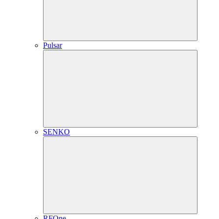
Pulsar
SENKO
RFOne