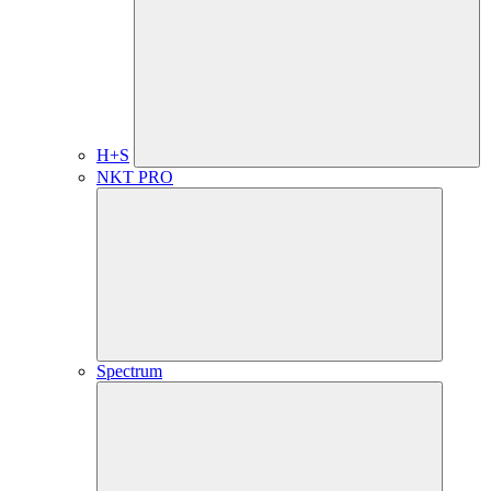
H+S
NKT PRO
Spectrum