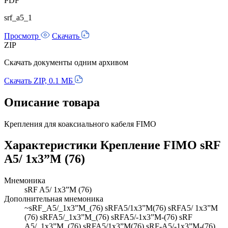
PDF
srf_a5_1
Просмотр
Скачать
ZIP
Скачать документы одним архивом
Скачать ZIP, 0.1 МБ
Описание товара
Крепления для коаксиального кабеля FIMO
Характеристики Крепление FIMO sRF
A5/ 1x3”M (76)
Мнемоника
sRF A5/ 1x3”M (76)
Дополнительная мнемоника
~sRF_A5/_1x3”M_(76) sRFA5/1x3”M(76) sRFA5/ 1x3”M
(76) sRFA5/_1x3”M_(76) sRFA5/-1x3”M-(76) sRF
A5/_1x3”M_(76) sRFA5/1x3”M(76) sRF-A5/-1x3”M-(76)