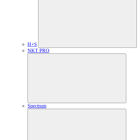
H+S
NKT PRO
Spectrum