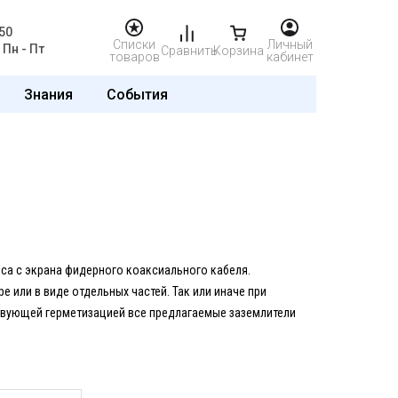
50
Списки
Личный
Пн - Пт
Сравнить
Корзина
товаров
кабинет
Знания
События
са с экрана фидерного коаксиального кабеля.
 или в виде отдельных частей. Так или иначе при
твующей герметизацией все предлагаемые заземлители