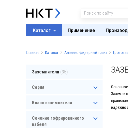
Каталог
Применение
Производ
Главная
Каталог
Антенно-фидерный тракт
Грозоза
ЗАЗ
Заземлители
(35)
Серия
Основное
Заземлите
правильн
Класс заземлителя
надёжно 
Сечение гофрированного
кабеля