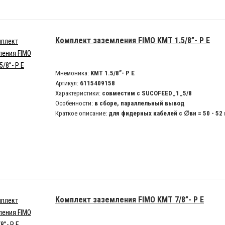
Комплект заземления FIMO KMT 1.5/8”- P E
Мнемоника:
KMT 1.5/8”- P E
Артикул:
6115409158
Характеристики:
совместим с SUCOFEED_1_5/8
Особенности:
в сборе, параллельный вывод
Краткое описание:
для фидерных кабелей с ∅вн = 50 - 52
Комплект заземления FIMO KMT 7/8”- P E