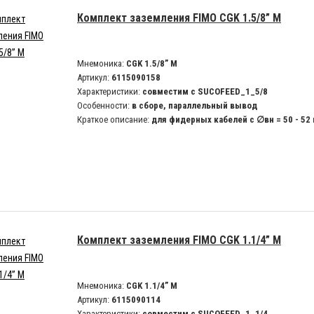
Комплект заземления FIMO CGK 1.5/8” M
Мнемоника:
CGK 1.5/8” M
Артикул:
6115090158
Характеристики:
совместим с SUCOFEED_1_5/8
Особенности:
в сборе, параллельный вывод
Краткое описание:
для фидерных кабелей с ∅вн = 50 - 52
Комплект заземления FIMO CGK 1.1/4” M
Мнемоника:
CGK 1.1/4” M
Артикул:
6115090114
Характеристики:
совместим с SUCOFEED_1_1/4