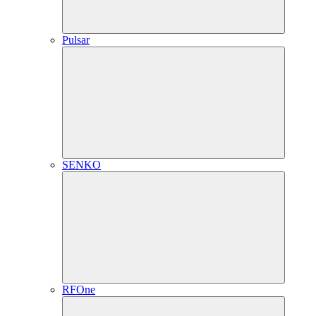
Pulsar
SENKO
RFOne