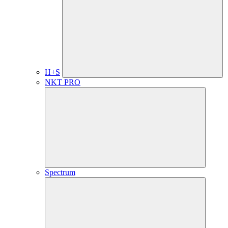
H+S
NKT PRO
Spectrum