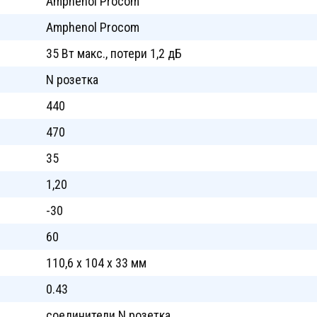
Amphenol Procom
Amphenol Procom
35 Вт макс., потери 1,2 дБ
N розетка
440
470
35
1,20
-30
60
110,6 x 104 x 33 мм
0.43
соединители N розетка