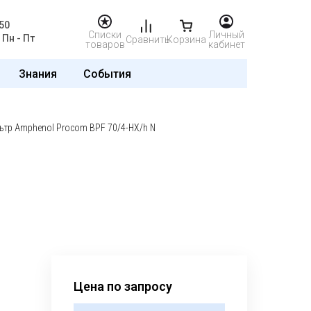
50
Списки
Личный
Пн - Пт
Сравнить
Корзина
товаров
кабинет
Знания
События
тр Amphenol Procom BPF 70/4-HX/h N
Цена по запросу