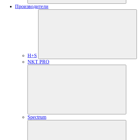
Производители
H+S
NKT PRO
Spectrum