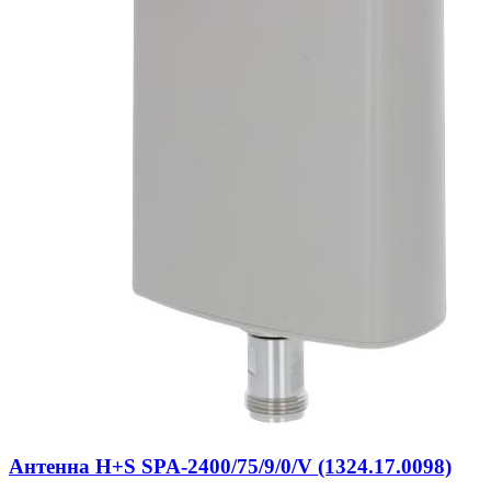
Антенна H+S SPA-2400/75/9/0/V (1324.17.0098)