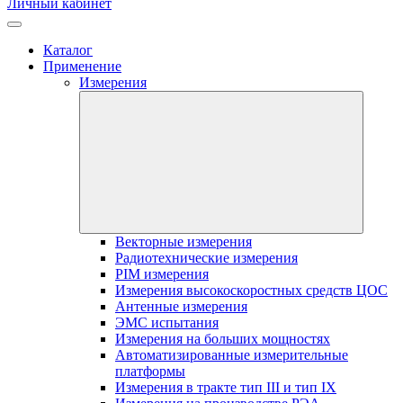
Личный кабинет
Каталог
Применение
Измерения
Векторные измерения
Радиотехнические измерения
PIM измерения
Измерения высокоскоростных средств ЦОС
Антенные измерения
ЭМС испытания
Измерения на больших мощностях
Автоматизированные измерительные
платформы
Измерения в тракте тип III и тип IX