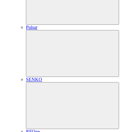
Pulsar
SENKO
RFOne