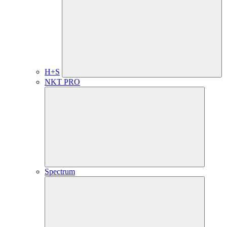
H+S
NKT PRO
Spectrum