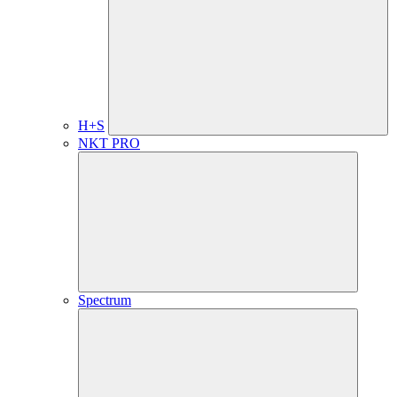
H+S
NKT PRO
Spectrum