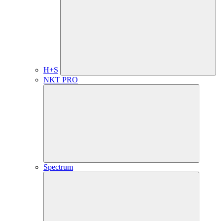
H+S
NKT PRO
Spectrum