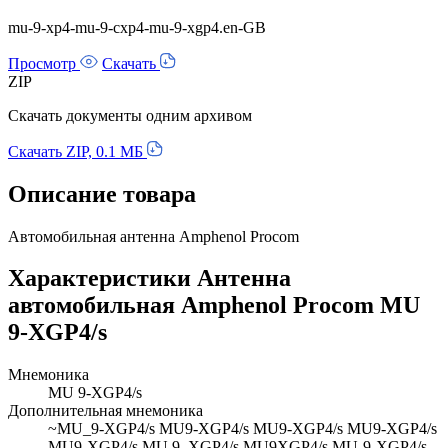
mu-9-xp4-mu-9-cxp4-mu-9-xgp4.en-GB
Просмотр
Скачать
ZIP
Скачать документы одним архивом
Скачать ZIP, 0.1 МБ
Описание товара
Автомобильная антенна Amphenol Procom
Характеристики Антенна
автомобильная Amphenol Procom MU
9-XGP4/s
Мнемоника
MU 9-XGP4/s
Дополнительная мнемоника
~MU_9-XGP4/s MU9-XGP4/s MU9-XGP4/s MU9-XGP4/s
MU9-XGP4/s MU 9_XGP4/s MU9XGP4/s MU-9-XGP4/s