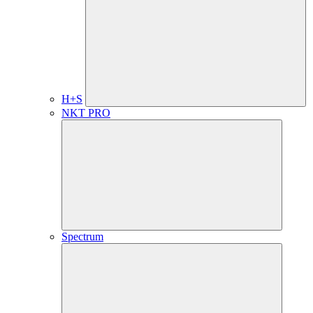
H+S
NKT PRO
Spectrum