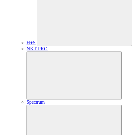
H+S
NKT PRO
Spectrum