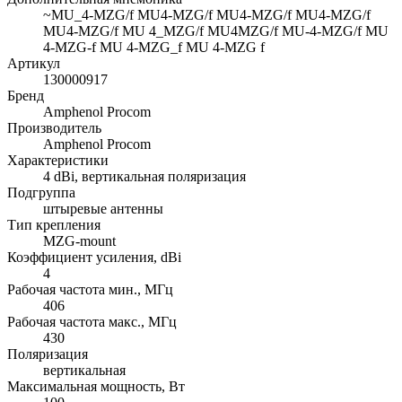
~MU_4-MZG/f MU4-MZG/f MU4-MZG/f MU4-MZG/f
MU4-MZG/f MU 4_MZG/f MU4MZG/f MU-4-MZG/f MU
4-MZG-f MU 4-MZG_f MU 4-MZG f
Артикул
130000917
Бренд
Amphenol Procom
Производитель
Amphenol Procom
Характеристики
4 dBi, вертикальная поляризация
Подгруппа
штыревые антенны
Тип крепления
MZG-mount
Коэффициент усиления, dBi
4
Рабочая частота мин., МГц
406
Рабочая частота макс., МГц
430
Поляризация
вертикальная
Максимальная мощность, Вт