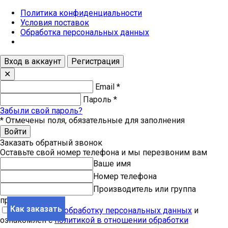
Политика конфиденциальности
Условия поставок
Обработка персональных данных
Вход в аккаунт
Регистрация
✕
Email
*
Пароль
*
Забыли свой пароль?
*
Отмечены поля, обязательные для заполнения
Войти
Заказать обратный звонок
Оставьте свой номер телефона и мы перезвоним вам
Ваше имя
Номер телефона
Производитель или группа
продукции
Как заказать
Я согласен на
обработку персональных данных
и
ознакомлен с
политикой в отношении обработки