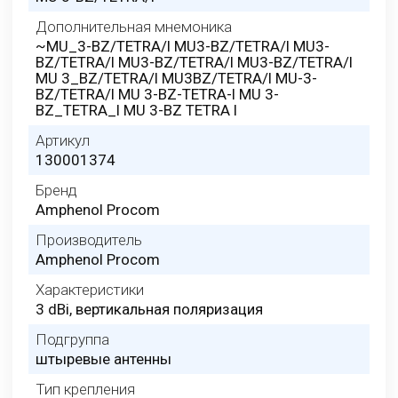
Дополнительная мнемоника
~MU_3-BZ/TETRA/l MU3-BZ/TETRA/l MU3-
BZ/TETRA/l MU3-BZ/TETRA/l MU3-BZ/TETRA/l
MU 3_BZ/TETRA/l MU3BZ/TETRA/l MU-3-
BZ/TETRA/l MU 3-BZ-TETRA-l MU 3-
BZ_TETRA_l MU 3-BZ TETRA l
Артикул
130001374
Бренд
Amphenol Procom
Производитель
Amphenol Procom
Характеристики
3 dBi, вертикальная поляризация
Подгруппа
штыревые антенны
Тип крепления