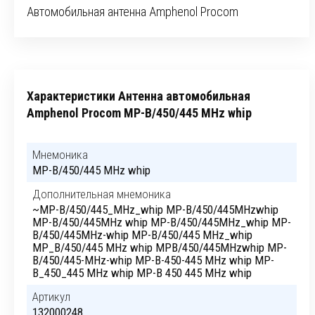
Автомобильная антенна Amphenol Procom
Характеристики Антенна автомобильная
Amphenol Procom MP-B/450/445 MHz whip
Мнемоника
MP-B/450/445 MHz whip
Дополнительная мнемоника
~MP-B/450/445_MHz_whip MP-B/450/445MHzwhip
MP-B/450/445MHz whip MP-B/450/445MHz_whip MP-
B/450/445MHz-whip MP-B/450/445 MHz_whip
MP_B/450/445 MHz whip MPB/450/445MHzwhip MP-
B/450/445-MHz-whip MP-B-450-445 MHz whip MP-
B_450_445 MHz whip MP-B 450 445 MHz whip
Артикул
132000248