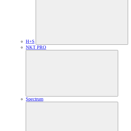
H+S
NKT PRO
Spectrum