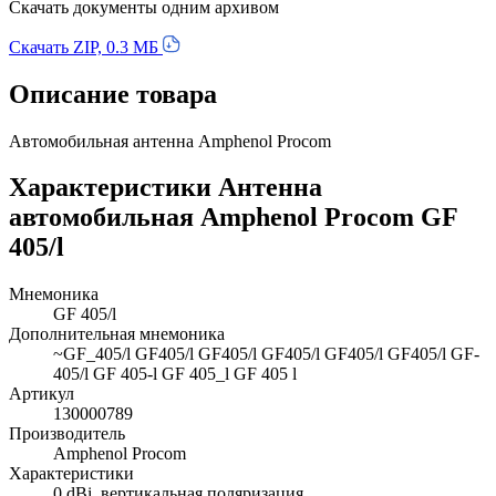
Скачать документы одним архивом
Скачать ZIP, 0.3 МБ
Описание товара
Автомобильная антенна Amphenol Procom
Характеристики Антенна
автомобильная Amphenol Procom GF
405/l
Мнемоника
GF 405/l
Дополнительная мнемоника
~GF_405/l GF405/l GF405/l GF405/l GF405/l GF405/l GF-
405/l GF 405-l GF 405_l GF 405 l
Артикул
130000789
Производитель
Amphenol Procom
Характеристики
0 dBi, вертикальная поляризация