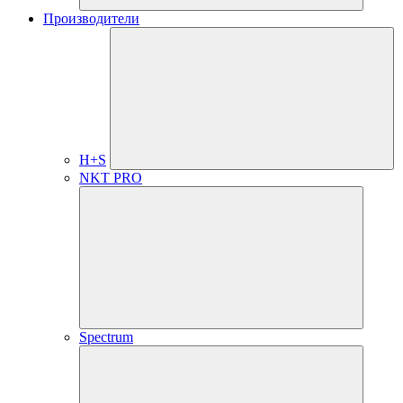
Производители
H+S
NKT PRO
Spectrum