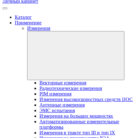
Личный кабинет
Каталог
Применение
Измерения
Векторные измерения
Радиотехнические измерения
PIM измерения
Измерения высокоскоростных средств ЦОС
Антенные измерения
ЭМС испытания
Измерения на больших мощностях
Автоматизированные измерительные
платформы
Измерения в тракте тип III и тип IX