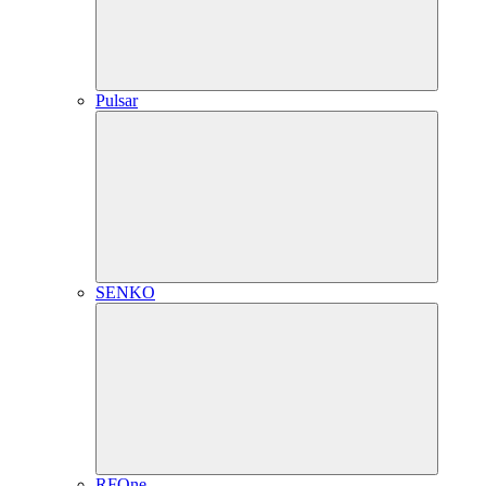
Pulsar
SENKO
RFOne